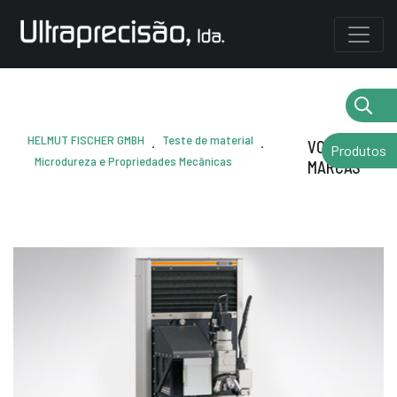
HELMUT FISCHER GMBH
Teste de material
.
.
VOLTAR AS
Produtos
Microdureza e Propriedades Mecânicas
MARCAS