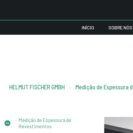
INÍCIO
SOBRE NÓS
HELMUT FISCHER GMBH
Medição de Espessura 
.
Medição de Espessura de
Revestimentos