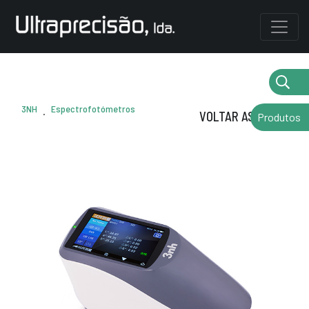
3NH
Espectrofotómetros
.
VOLTAR AS MARCAS
Produtos