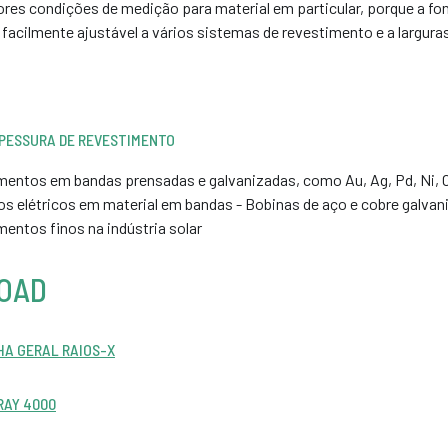
res condições de medição para material em particular, porque a fon
: facilmente ajustável a vários sistemas de revestimento e a largur
SPESSURA DE REVESTIMENTO
entos em bandas prensadas e galvanizadas, como Au, Ag, Pd, Ni, C
s elétricos em material em bandas - Bobinas de aço e cobre galvan
entos finos na indústria solar
OAD
HA GERAL RAIOS-X
RAY 4000