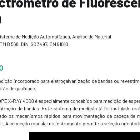
ctrómetro de Fluoresce
0
istema de Medição Automatizada
,
Análise de Material
TM B 568
,
DIN ISO 3497
,
EN 61010
O
dição incorporado para eletrogalvanização de bandas ou revestim
tão de qualidade.
E X-RAY 4000 é especialmente concebido para medição de espessu
anização de bandas. Este sistema de medição já foi instalado ma
ado os mecanismos rápidos para movimentação da cabeça de me
r. A conceção modular do instrumento permite a seleção orientada d