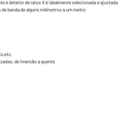
te e detetor de raios X é idealmente selecionada e ajustada
as de banda de alguns milímetros a um metro
u etc.
izadas, de imersão a quente