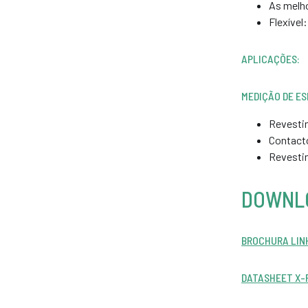
As melho
Flexível
APLICAÇÕES:
MEDIÇÃO DE E
Revestim
Contacto
Revestim
DOWNL
BROCHURA LIN
DATASHEET X-