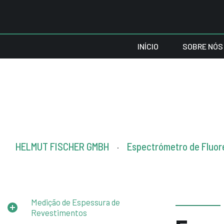
INÍCIO
SOBRE NÓS
HELMUT FISCHER GMBH
Espectrómetro de Fluor
.
Medição de Espessura de
Revestimentos