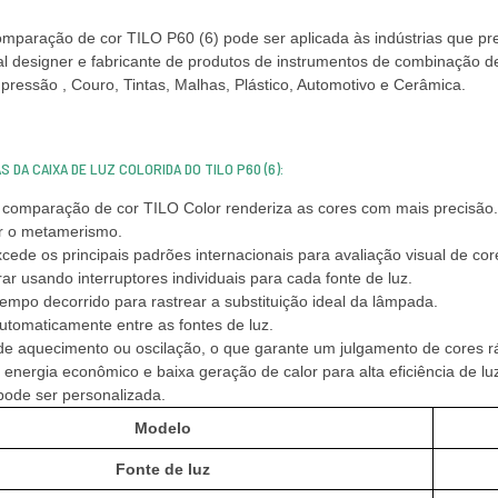
mparação de cor TILO P60 (6) pode ser aplicada às indústrias que prec
l designer e fabricante de produtos de instrumentos de combinação de c
ressão , Couro, Tintas, Malhas, Plástico, Automotivo e Cerâmica.
 DA CAIXA DE LUZ COLORIDA DO TILO P60 (6):
 comparação de cor TILO Color renderiza as cores com mais precisão. 
r o metamerismo.
xcede os principais padrões internacionais para avaliação visual de c
rar usando interruptores individuais para cada fonte de luz.
tempo decorrido para rastrear a substituição ideal da lâmpada.
automaticamente entre as fontes de luz.
e aquecimento ou oscilação, o que garante um julgamento de cores rá
energia econômico e baixa geração de calor para alta eficiência de lu
pode ser personalizada.
Modelo
Fonte de luz