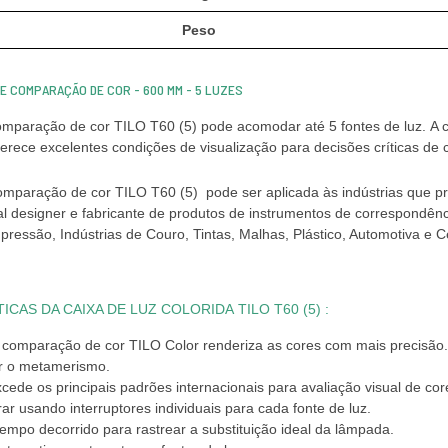
Peso
DE COMPARAÇÃO DE COR - 600 MM - 5 LUZES
mparação de cor TILO T60 (5) pode acomodar até 5 fontes de luz. A co
ferece excelentes condições de visualização para decisões críticas de c
omparação de cor
pode ser aplicada às indústrias que p
TILO T60 (5)
l designer e fabricante de produtos de instrumentos de correspondência 
ressão, Indústrias de Couro, Tintas, Malhas, Plástico, Automotiva e 
ICAS DA CAIXA DE LUZ COLORIDA
:
TILO T60 (5)
 comparação de cor TILO Color renderiza as cores com mais precisão. 
r o metamerismo.
xcede os principais padrões internacionais para avaliação visual de c
rar usando interruptores individuais para cada fonte de luz.
tempo decorrido para rastrear a substituição ideal da lâmpada.