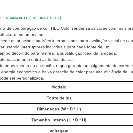
 DA CAIXA DE LUZ COLORIDA T60 (4):
ara de comparação de cor TILO Color renderiza as cores com mais prec
etectar o metamerismo.
xcede os principais padrões internacionais para avaliação visual de c
rar usando interruptores individuais para cada fonte de luz.
tempo decorrido para rastrear a substituição ideal da lâmpada.
automaticamente entre as fontes de luz.
e aquecimento ou oscilação, o que garante um julgamento de cores rá
energia econômico e baixa geração de calor para alta eficiência de lu
pode ser personalizada.
Modelo
Fonte de luz
Dimensões (W * D * H)
Tamanho interno (L * D * H)
Voltagem