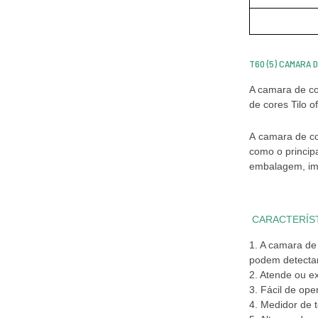
T60 (5) CAMARA 
A camara de co
de cores Tilo o
camara de c
A
como o principa
embalagem, imp
CARACTERÍST
1. A camara de
podem detecta
2. Atende ou e
3. Fácil de ope
4. Medidor de 