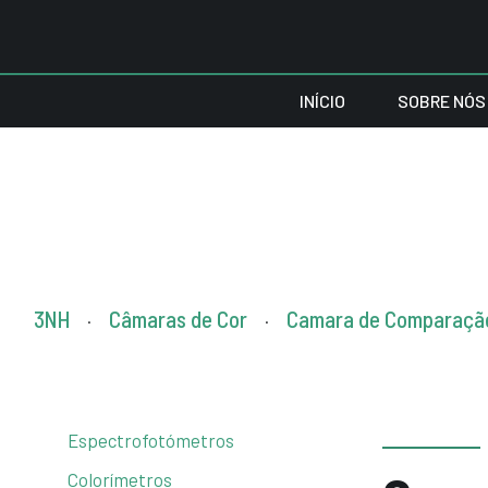
INÍCIO
SOBRE NÓS
3NH
Câmaras de Cor
Camara de Comparação 
.
.
Espectrofotómetros
Colorímetros