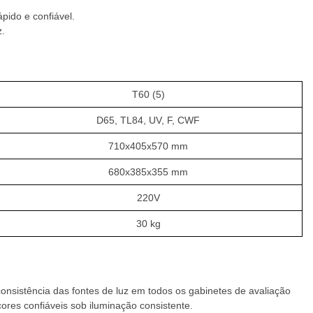
pido e confiável.
z.
T60 (5)
D65, TL84, UV, F, CWF
710x405x570 mm
680x385x355 mm
220V
30 kg
nsistência das fontes de luz em todos os gabinetes de avaliação
ores confiáveis ​​sob iluminação consistente.