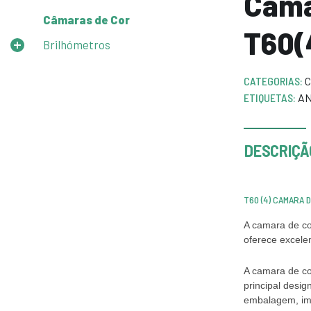
Cama
Câmaras de Cor
T60(
Brilhómetros
CATEGORIAS:
C
ETIQUETAS:
AN
DESCRIÇÃ
T60 (4) CAMARA 
A camara de co
oferece excelen
A camara de co
principal desig
embalagem, imp