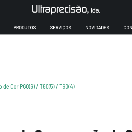
PRODUTOS
SERVIÇOS
NOVIDADES
CON
de Cor P60(6) / T60(5) / T60(4)