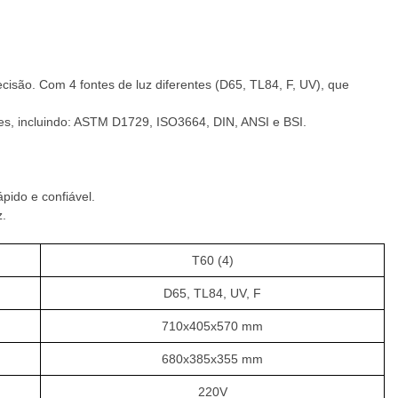
isão. Com 4 fontes de luz diferentes (D65, TL84, F, UV), que
ores, incluindo: ASTM D1729, ISO3664, DIN, ANSI e BSI.
pido e confiável.
z.
T60 (4)
D65, TL84, UV, F
710x405x570 mm
680x385x355 mm
220V