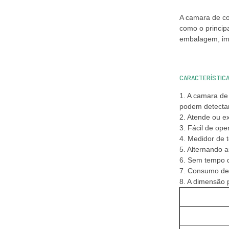
A camara de co
como o principa
embalagem, imp
CARACTERÍSTICAS
1. A camara de
podem detecta
2. Atende ou e
3. Fácil de ope
4. Medidor de 
5. Alternando 
6. Sem tempo d
7. Consumo de 
8. A dimensão 