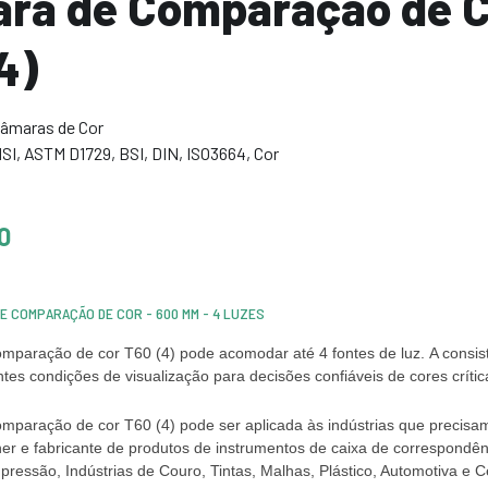
ra de Comparação de Co
4)
âmaras de Cor
SI
,
ASTM D1729
,
BSI
,
DIN
,
ISO3664
,
Cor
O
DE COMPARAÇÃO DE COR - 600 MM - 4 LUZES
mparação de cor T60 (4) pode acomodar até 4 fontes de luz. A consist
tes condições de visualização para decisões confiáveis ​​de cores críti
mparação de cor T60 (4) pode ser aplicada às indústrias que precisam
ner e fabricante de produtos de instrumentos de caixa de correspondênci
ressão, Indústrias de Couro, Tintas, Malhas, Plástico, Automotiva e 