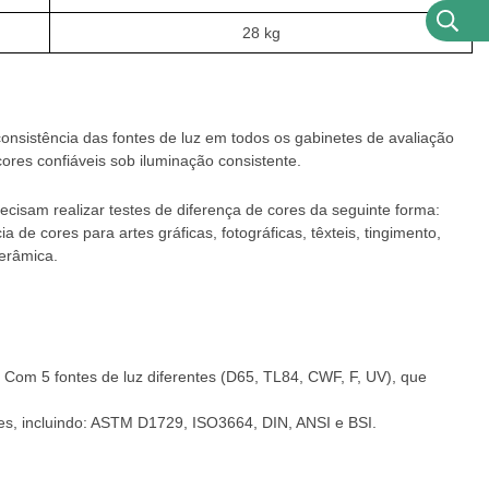
28 kg
nsistência das fontes de luz em todos os gabinetes de avaliação
ores confiáveis ​​sob iluminação consistente.
recisam realizar testes de diferença de cores da seguinte forma:
de cores para artes gráficas, fotográficas, têxteis, tingimento,
Cerâmica.
Com 5 fontes de luz diferentes (D65, TL84, CWF, F, UV), que
ores, incluindo: ASTM D1729, ISO3664, DIN, ANSI e BSI.