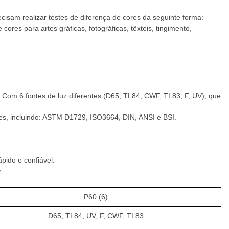
isam realizar testes de diferença de cores da seguinte forma:
ores para artes gráficas, fotográficas, têxteis, tingimento,
Com 6 fontes de luz diferentes (D65, TL84, CWF, TL83, F, UV), que
ores, incluindo: ASTM D1729, ISO3664, DIN, ANSI e BSI.
pido e confiável.
z.
P60 (6)
D65, TL84, UV, F, CWF, TL83