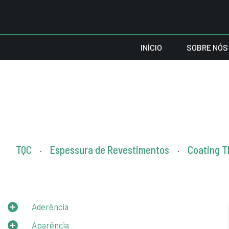
INÍCIO
SOBRE NÓS
TQC
Espessura de Revestimentos
Coating T
.
.
Aderência
Aparência