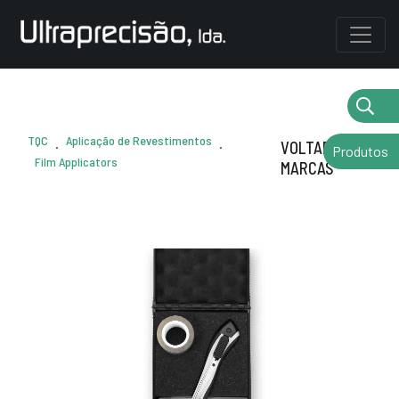
TQC
Aplicação de Revestimentos
.
.
VOLTAR AS
Produtos
Film Applicators
MARCAS