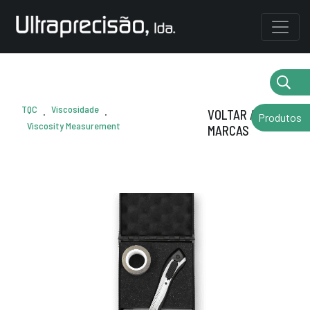
TQC
Viscosidade
.
.
VOLTAR AS
Produtos
Viscosity Measurement
MARCAS