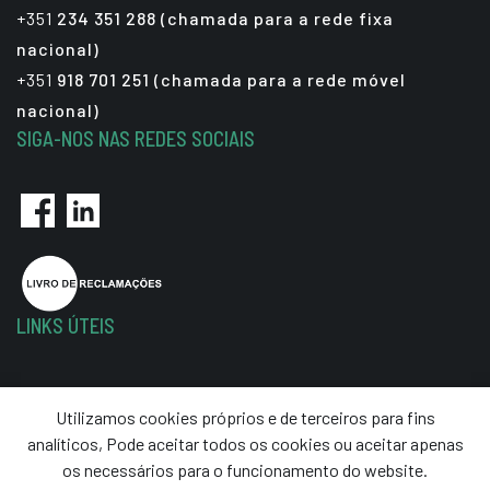
+351
234 351 288 (chamada para a rede fixa
nacional)
+351
918 701 251 (chamada para a rede móvel
nacional)
SIGA-NOS NAS REDES SOCIAIS
LINKS ÚTEIS
Política de Privacidade
Utilizamos cookies próprios e de terceiros para fins
Termos e Condições
analíticos, Pode aceitar todos os cookies ou aceitar apenas
Resolução de Litígios
os necessários para o funcionamento do website.