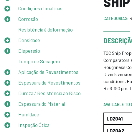
SHI
Condições climáticas
CATEGORIAS:
R
Corrosão
Resistência à deformação
DESCRIÇÃ
Densidade
Dispersão
TQC Ship Prop
Comparators are
Tempo de Secagem
Roughness Comp
Aplicação de Revestimentos
Diver’s versio
conditions, Ea
Espessura de Revestimentos
Rz 6-180 µm. T
Dureza / Resistência ao Risco
Espessura do Material
AVAILABLE TO 
Humidade
LD2041
Inspeção Ótica
LD2042