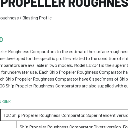
P PROPELLER ROUGHNE
oughness / Blasting Profile
O
eller Roughness Comparators to the estimate the surface roughness
 developed for the specific profiles related to the condition of ship
arators are available in two models. Model LD2041 is the superinten
n for underwater use. Each Ship Propeller Roughness Comparator hav
ch Ship Propeller Roughness Comparator have 6 specimens of Ship P
QC Ship Propeller Roughness Comparators are also supplied with gui
ORDER
TQC Ship Propeller Roughness Comparator, Superintendent version.
Ship Propeller Roughness Comparator Divers version. For