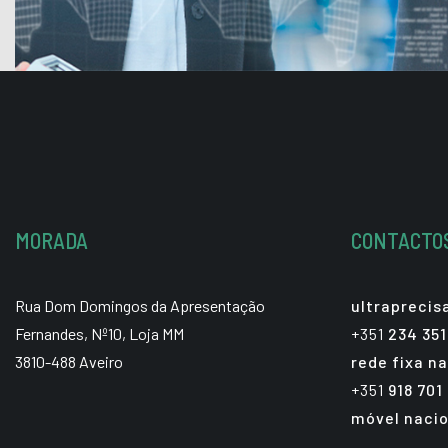
MORADA
CONTACTO
Rua Dom Domingos da Apresentação
ultrapreci
Fernandes, Nº10, Loja MM
+351
234 351
3810-488 Aveiro
rede fixa na
+351
918 701
móvel nacio