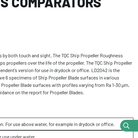
SS COMPARATORS
 by both touch and sight. The TQC Ship Propeller Roughness
s propellers over the life of the propeller. The TQC Ship Propeller
dent’s version for use in drydock or office. LD2042 is the
e 6 specimens of Ship Propeller Blade surfaces in various
ropeller Blade surfaces with profiles varying from Ra 1-30 µm,
dance on the report for Propeller Blades.
 For use above water, for example in drydock or office.
 use under water.