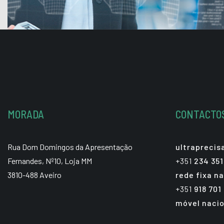
MORADA
CONTACTO
Rua Dom Domingos da Apresentação
ultrapreci
Fernandes, Nº10, Loja MM
+351
234 351
3810-488 Aveiro
rede fixa na
+351
918 701
móvel nacio