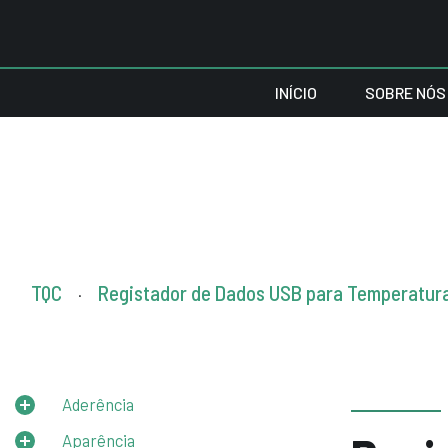
INÍCIO
SOBRE NÓS
TQC
Registador de Dados USB para Temperatur
.
Aderência
Aparência