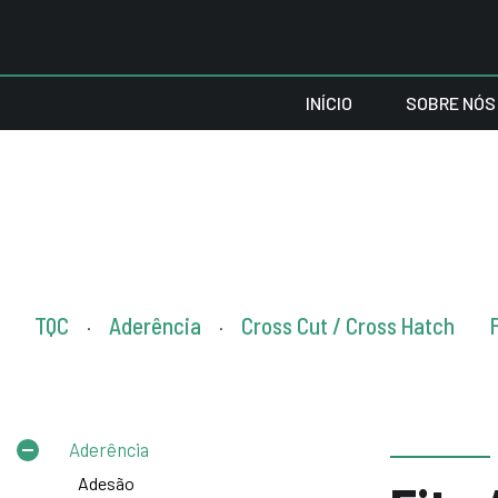
INÍCIO
SOBRE NÓS
TQC
Aderência
Cross Cut / Cross Hatch
.
.
Aderência
Adesão