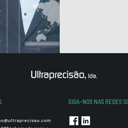
S
SIGA-NOS NAS REDES S
sao@ultraprecisao.com