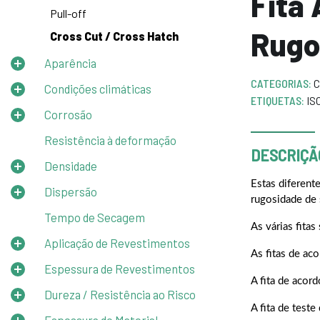
Fita 
Pull-off
Rugo
Cross Cut / Cross Hatch
Aparência
CATEGORIAS:
C
Condições climáticas
ETIQUETAS:
IS
Corrosão
Resistência à deformação
DESCRIÇÃ
Densidade
Estas diferente
Dispersão
rugosidade de 
Tempo de Secagem
As várias fita
Aplicação de Revestimentos
As fitas de a
Espessura de Revestimentos
A fita de acor
Dureza / Resistência ao Risco
A fita de test