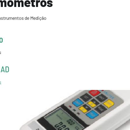
mómetros
nstrumentos de Medição
O
s
AD
s