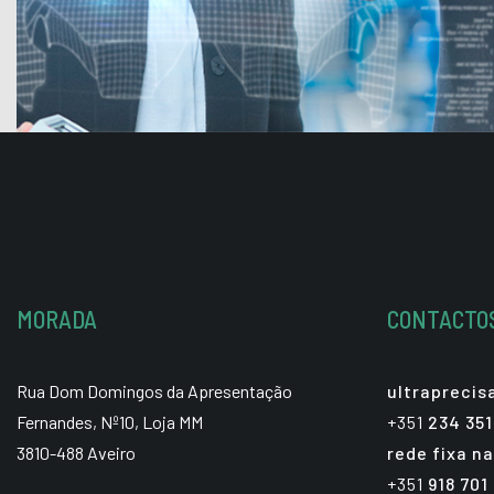
MORADA
CONTACTO
Rua Dom Domingos da Apresentação
ultrapreci
Fernandes, Nº10, Loja MM
+351
234 351
3810-488 Aveiro
rede fixa na
+351
918 701